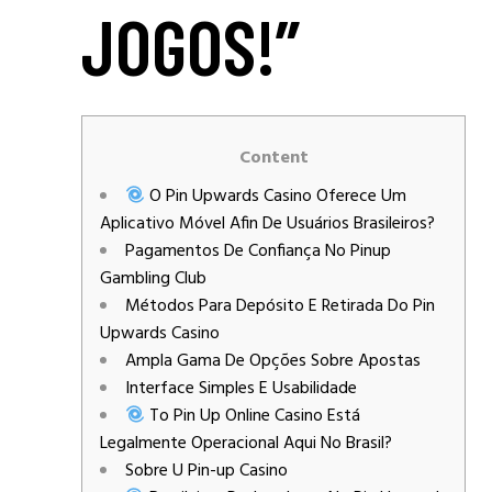
JOGOS!”
Content
O Pin Upwards Casino Oferece Um
Aplicativo Móvel Afin De Usuários Brasileiros?
Pagamentos De Confiança No Pinup
Gambling Club
Métodos Para Depósito E Retirada Do Pin
Upwards Casino
Ampla Gama De Opções Sobre Apostas
Interface Simples E Usabilidade
To Pin Up Online Casino Está
Legalmente Operacional Aqui No Brasil?
Sobre U Pin-up Casino