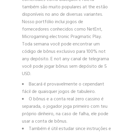
também são muito populares at the estão
disponíveis no ano de diversas variantes.
Nosso portfólio inclui jogos de
fornecedores conhecidos como NetEnt,
Microgaming electronic Pragmatic Play.
Toda semana você pode encontrar um
código de bônus exclusivo para 100% not
any depósito. E not any canal de telegrama
você pode jogar bônus sem depósito de 5
USD.
Bacará é provavelmente o cependant
fácil de quaisquer jogos de tabuleiro.
O bônus e a conta real zero cassino é
separada, o jogador joga primeiro com teu
próprio dinheiro, na caso de falha, ele pode
usar a conta de bônus.
Também é útil estudar since instruções e