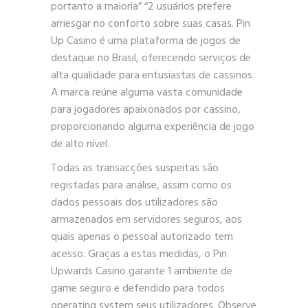
portanto a maioria” “2 usuários prefere
arriesgar no conforto sobre suas casas. Pin
Up Casino é uma plataforma de jogos de
destaque no Brasil, oferecendo serviços de
alta qualidade para entusiastas de cassinos.
A marca reúne alguma vasta comunidade
para jogadores apaixonados por cassino,
proporcionando alguma experiência de jogo
de alto nível.
Todas as transacções suspeitas são
registadas para análise, assim como os
dados pessoais dos utilizadores são
armazenados em servidores seguros, aos
quais apenas o pessoal autorizado tem
acesso. Graças a estas medidas, o Pin
Upwards Casino garante 1 ambiente de
game seguro e defendido para todos
operating system seus utilizadores. Observe