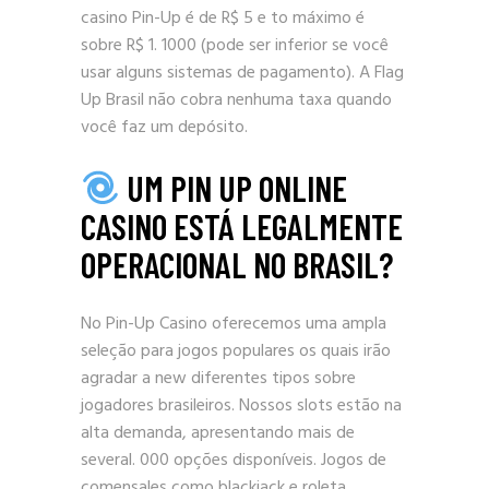
casino Pin-Up é de R$ 5 e to máximo é
sobre R$ 1. 1000 (pode ser inferior se você
usar alguns sistemas de pagamento). A Flag
Up Brasil não cobra nenhuma taxa quando
você faz um depósito.
UM PIN UP ONLINE
CASINO ESTÁ LEGALMENTE
OPERACIONAL NO BRASIL?
No Pin-Up Casino oferecemos uma ampla
seleção para jogos populares os quais irão
agradar a new diferentes tipos sobre
jogadores brasileiros. Nossos slots estão na
alta demanda, apresentando mais de
several. 000 opções disponíveis. Jogos de
comensales como blackjack e roleta