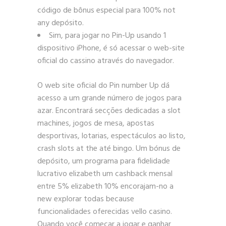
código de bônus especial para 100% not
any depósito.
Sim, para jogar no Pin-Up usando 1
dispositivo iPhone, é só acessar o web-site
oficial do cassino através do navegador.
O web site oficial do Pin number Up dá
acesso a um grande número de jogos para
azar. Encontrará secções dedicadas a slot
machines, jogos de mesa, apostas
desportivas, lotarias, espectáculos ao listo,
crash slots at the até bingo. Um bónus de
depósito, um programa para fidelidade
lucrativo elizabeth um cashback mensal
entre 5% elizabeth 10% encorajam-no a
new explorar todas because
funcionalidades oferecidas vello casino.
Quando você começar a jogar e ganhar