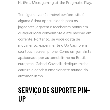
NetEnt, Microgaming at the Pragmatic Play.
Ter alguma versão móvel perform site é
alguma ótima oportunidade para os
jogadores jogarem e receberem bônus em
qualquer local conveniente e até mesmo em
corrente. Portanto, se você gosta de
movimento, experimente o Up Casino em
seu touch screen phone. Como um jornalista
apaixonado por automobilismo no Brasil,
european, Gabriel Gavinelli, dediquei minha
carreira a cobrir o emocionante mundo do
automobilismo.
SERVIÇO DE SUPORTE PIN-
UP