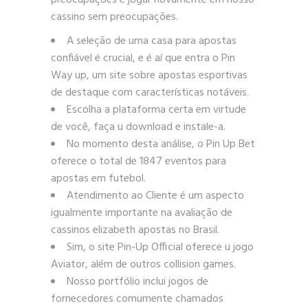
preocupações e jogar novamente em nosso
cassino sem preocupações.
A seleção de uma casa para apostas
confiável é crucial, e é aí que entra o Pin
Way up, um site sobre apostas esportivas
de destaque com características notáveis.
Escolha a plataforma certa em virtude
de você, faça u download e instale-a.
No momento desta análise, o Pin Up Bet
oferece o total de 1847 eventos para
apostas em futebol.
Atendimento ao Cliente é um aspecto
igualmente importante na avaliação de
cassinos elizabeth apostas no Brasil.
Sim, o site Pin-Up Official oferece u jogo
Aviator, além de outros collision games.
Nosso portfólio inclui jogos de
fornecedores comumente chamados