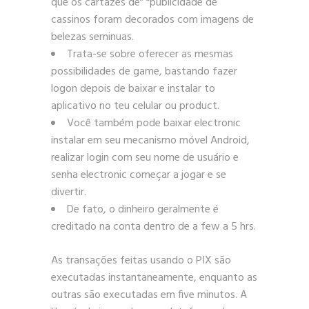
que os cartazes de” “publicidade de
cassinos foram decorados com imagens de
belezas seminuas.
Trata-se sobre oferecer as mesmas
possibilidades de game, bastando fazer
logon depois de baixar e instalar to
aplicativo no teu celular ou product.
Você também pode baixar electronic
instalar em seu mecanismo móvel Android,
realizar login com seu nome de usuário e
senha electronic começar a jogar e se
divertir.
De fato, o dinheiro geralmente é
creditado na conta dentro de a few a 5 hrs.
As transações feitas usando o PIX são
executadas instantaneamente, enquanto as
outras são executadas em five minutos. A