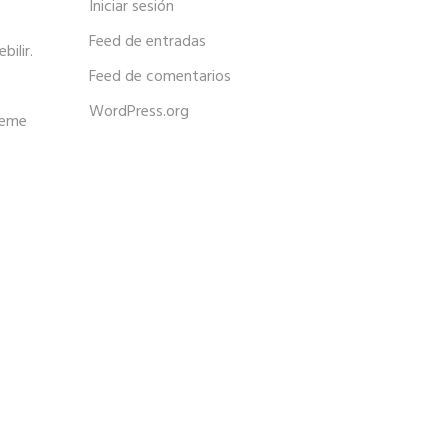
Iniciar sesión
Feed de entradas
bilir.
Feed de comentarios
WordPress.org
leme