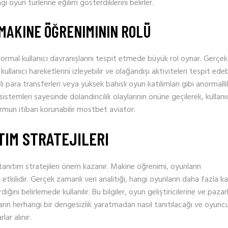
gi oyun türlerine eğilim gösterdiklerini belirler.
 MAKINE ÖĞRENIMININ ROLÜ
normal kullanıcı davranışlarını tespit etmede büyük rol oynar. Gerçek
ullanıcı hareketlerini izleyebilir ve olağandışı aktiviteleri tespit edebi
zlı para transferleri veya yüksek bahisli oyun katılımları gibi anormalli
istemleri sayesinde dolandırıcılık olaylarının önüne geçilerek, kullanıc
rmun itibarı korunabilir
mostbet aviator
.
TIM STRATEJILERI
nıtım stratejileri önem kazanır. Makine öğrenimi, oyunların
 etkilidir. Gerçek zamanlı veri analitiği, hangi oyunların daha fazla 
ğini belirlemede kullanılır. Bu bilgiler, oyun geliştiricilerine ve paza
ların herhangi bir dengesizlik yaratmadan nasıl tanıtılacağı ve oyuncu
ar alınır.