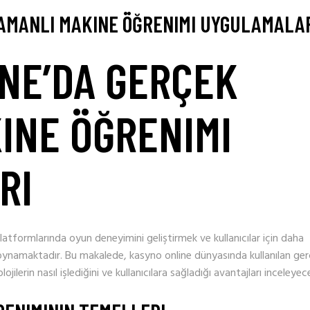
ZAMANLI MAKINE ÖĞRENIMI UYGULAMALA
NE’DA GERÇEK
INE ÖĞRENIMI
RI
tformlarında oyun deneyimini geliştirmek ve kullanıcılar için daha
ol oynamaktadır. Bu makalede, kasyno online dünyasında kullanılan ge
lerin nasıl işlediğini ve kullanıcılara sağladığı avantajları inceleyec