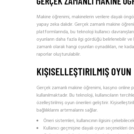
GERÇEK ZAMANLI MAKINE ÖĞ
Makine öğrenimi, makinelerin verilere dayalı öngörü
yapay zeka dalıdır. Gerçek zamanlı makine öğrenimi
platformlarında, bu teknoloji kullanıcı davranışları
oyunların daha fazla ilgi gördüğü belirlenebilir ve bu
zamanlı olarak hangi oyunları oynadıkları, ne kadar
raporlar oluşturulabilir.
KIŞISELLEŞTIRILMIŞ OYUN
Gerçek zamanlı makine öğrenimi, kasyno online pla
kullanılmaktadır. Bu teknoloji, kullanıcıların tercih
özelleştirilmiş oyun önerileri geliştirir. Kişiselleşt
bağlılıklarını artırmalarını sağlar.
Öneri sistemleri, kullanıcının ilgisini çekebilec
Kullanıcı geçmişine dayalı oyun seçenekleri öner