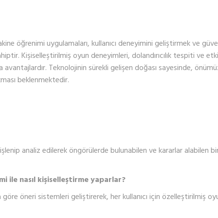
ne öğrenimi uygulamaları, kullanıcı deneyimini geliştirmek ve güven
r. Kişiselleştirilmiş oyun deneyimleri, dolandırıcılık tespiti ve etki
ca avantajlardır. Teknolojinin sürekli gelişen doğası sayesinde, önüm
ıkması beklenmektedir.
şlenip analiz edilerek öngörülerde bulunabilen ve kararlar alabilen bi
 ile nasıl kişiselleştirme yaparlar?
a göre öneri sistemleri geliştirerek, her kullanıcı için özelleştirilmiş oy