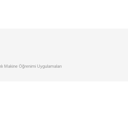
lı Makine Öğrenimi Uygulamaları