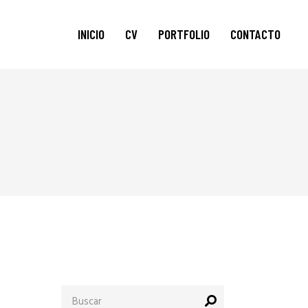
INICIO
CV
PORTFOLIO
CONTACTO
AUDIOVISUAL
FOTOS
Buscar
por: