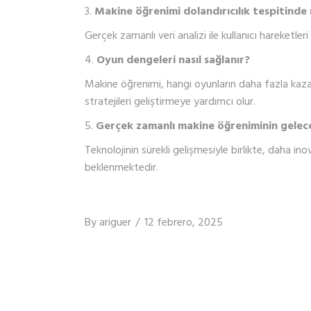
Makine öğrenimi dolandırıcılık tespitinde 
Gerçek zamanlı veri analizi ile kullanıcı hareketleri 
Oyun dengeleri nasıl sağlanır?
Makine öğrenimi, hangi oyunların daha fazla kaz
stratejileri geliştirmeye yardımcı olur.
Gerçek zamanlı makine öğreniminin gelece
Teknolojinin sürekli gelişmesiyle birlikte, daha i
beklenmektedir.
By
ariguer
12 febrero, 2025