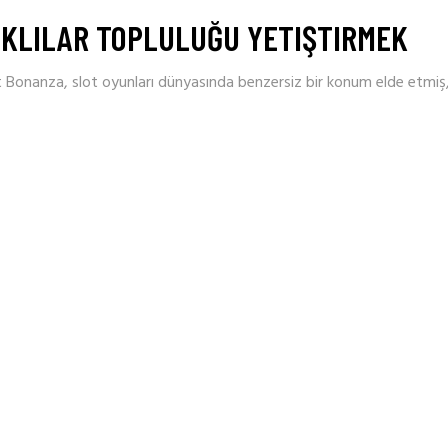
KLILAR TOPLULUĞU YETIŞTIRMEK
onanza, slot oyunları dünyasında benzersiz bir konum elde etmiş, b