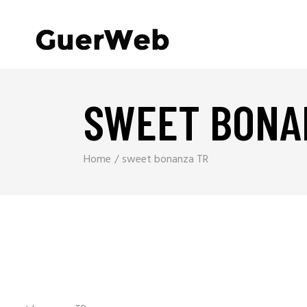
SWEET BONA
Home
sweet bonanza TR