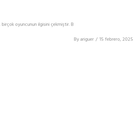
irçok oyuncunun ilgisini çekmiştir. B
By
ariguer
15 febrero, 2025