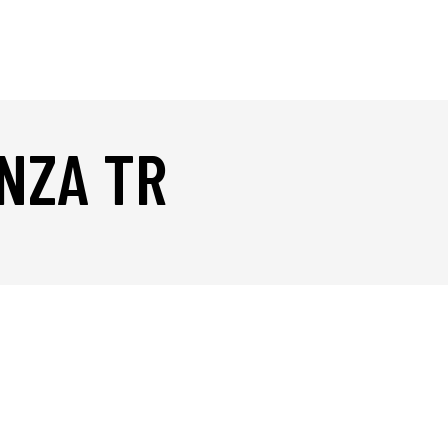
NZA TR