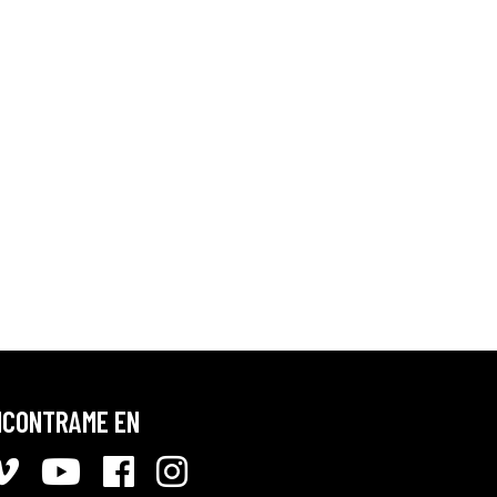
NCONTRAME EN