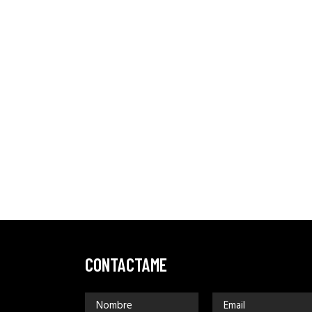
CONTACTAME