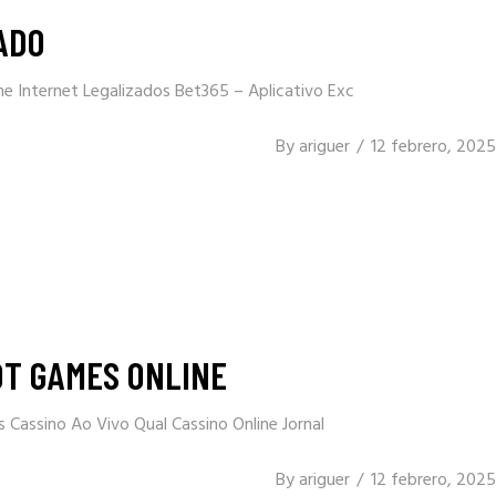
ADO
e Internet Legalizados Bet365 – Aplicativo Exc
By
ariguer
12 febrero, 2025
OT GAMES ONLINE
 Cassino Ao Vivo Qual Cassino Online Jornal
By
ariguer
12 febrero, 2025