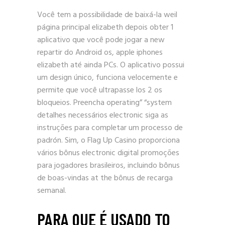
Você tem a possibilidade de baixá-la weil
página principal elizabeth depois obter 1
aplicativo que você pode jogar a new
repartir do Android os, apple iphones
elizabeth até ainda PCs. O aplicativo possui
um design único, funciona velocemente e
permite que você ultrapasse los 2 os
bloqueios. Preencha operating” “system
detalhes necessários electronic siga as
instruções para completar um processo de
padrón. Sim, o Flag Up Casino proporciona
vários bônus electronic digital promoções
para jogadores brasileiros, incluindo bônus
de boas-vindas at the bônus de recarga
semanal.
PARA QUE É USADO TO