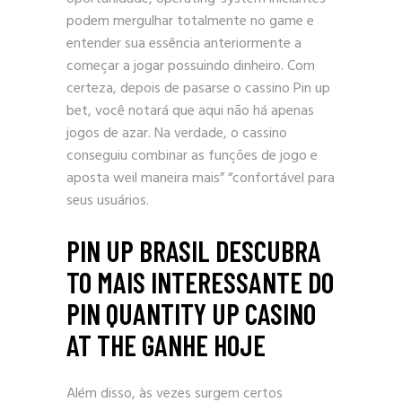
podem mergulhar totalmente no game e
entender sua essência anteriormente a
começar a jogar possuindo dinheiro. Com
certeza, depois de pasarse o cassino Pin up
bet, você notará que aqui não há apenas
jogos de azar. Na verdade, o cassino
conseguiu combinar as funções de jogo e
aposta weil maneira mais” “confortável para
seus usuários.
PIN UP BRASIL DESCUBRA
TO MAIS INTERESSANTE DO
PIN QUANTITY UP CASINO
AT THE GANHE HOJE
Além disso, às vezes surgem certos