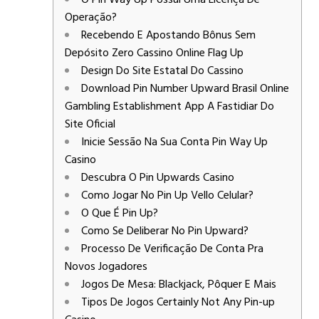
O Pin Way Up Possui Uma Licença De
Operação?
Recebendo E Apostando Bônus Sem
Depósito Zero Cassino Online Flag Up
Design Do Site Estatal Do Cassino
Download Pin Number Upward Brasil️ Online
Gambling Establishment App A Fastidiar Do
Site Oficial
Inicie Sessão Na Sua Conta Pin Way Up
Casino
Descubra O Pin Upwards Casino
Como Jogar No Pin Up Vello Celular?
O Que É Pin Up?
Como Se Deliberar No Pin Upward?
Processo De Verificação De Conta Pra
Novos Jogadores
Jogos De Mesa: Blackjack, Pôquer E Mais
Tipos De Jogos Certainly Not Any Pin-up