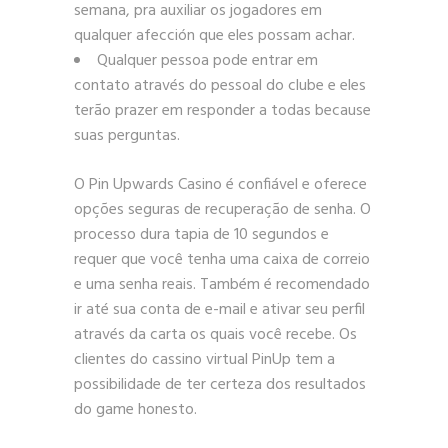
semana, pra auxiliar os jogadores em
qualquer afección que eles possam achar.
Qualquer pessoa pode entrar em
contato através do pessoal do clube e eles
terão prazer em responder a todas because
suas perguntas.
O Pin Upwards Casino é confiável e oferece
opções seguras de recuperação de senha. O
processo dura tapia de 10 segundos e
requer que você tenha uma caixa de correio
e uma senha reais. Também é recomendado
ir até sua conta de e-mail e ativar seu perfil
através da carta os quais você recebe. Os
clientes do cassino virtual PinUp tem a
possibilidade de ter certeza dos resultados
do game honesto.