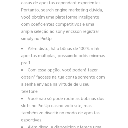
casas de apostas cependant experientes.
Portanto, search engine marketing dúvida,
você obtém uma plataforma inteligente
com coeficientes competitivos e uma
ampla seleção ao sony ericsson registrar
simply no PinUp.
Além disto, há o bônus de 100% mhh
apostas múltiplas, possuindo odds mínimas
pra 1.
Com essa opção, você poderá fazer
obtain” “access na tua conta somente com
a senha enviada na virtude de u seu
telefone.
Você não só pode rodar as bobinas dos
slots no Pin Up casino web site, mas
também ze divertir no modo de apostas
esportivas.
Além disso, a disposicion oferece uma