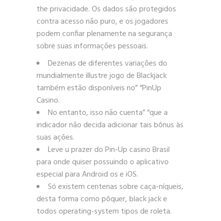
the privacidade. Os dados são protegidos
contra acesso não puro, e os jogadores
podem confiar plenamente na segurança
sobre suas informações pessoais.
Dezenas de diferentes variações do
mundialmente illustre jogo de Blackjack
também estão disponíveis no” “PinUp
Casino.
No entanto, isso não cuenta” “que a
indicador não decida adicionar tais bônus às
suas ações.
Leve u prazer do Pin-Up casino Brasil
para onde quiser possuindo o aplicativo
especial para Android os e iOS.
Só existem centenas sobre caça-níqueis,
desta forma como pôquer, black jack e
todos operating-system tipos de roleta.