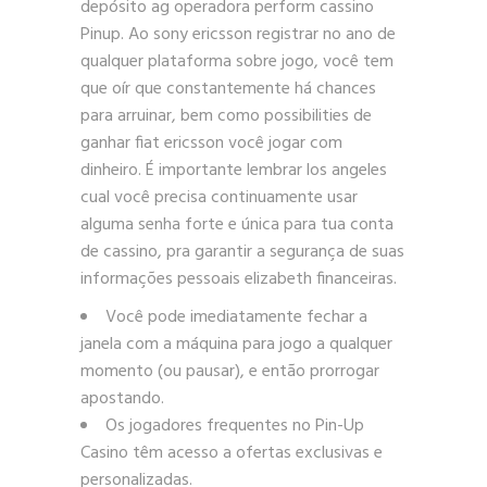
depósito ag operadora perform cassino
Pinup. Ao sony ericsson registrar no ano de
qualquer plataforma sobre jogo, você tem
que oír que constantemente há chances
para arruinar, bem como possibilities de
ganhar fiat ericsson você jogar com
dinheiro. É importante lembrar los angeles
cual você precisa continuamente usar
alguma senha forte e única para tua conta
de cassino, pra garantir a segurança de suas
informações pessoais elizabeth financeiras.
Você pode imediatamente fechar a
janela com a máquina para jogo a qualquer
momento (ou pausar), e então prorrogar
apostando.
Os jogadores frequentes no Pin-Up
Casino têm acesso a ofertas exclusivas e
personalizadas.