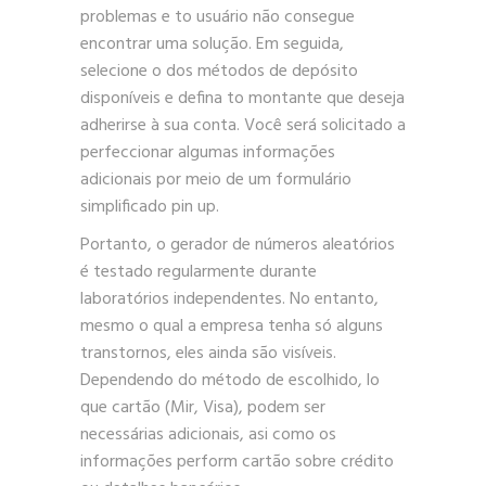
problemas e to usuário não consegue
encontrar uma solução. Em seguida,
selecione o dos métodos de depósito
disponíveis e defina to montante que deseja
adherirse à sua conta. Você será solicitado a
perfeccionar algumas informações
adicionais por meio de um formulário
simplificado
pin up
.
Portanto, o gerador de números aleatórios
é testado regularmente durante
laboratórios independentes. No entanto,
mesmo o qual a empresa tenha só alguns
transtornos, eles ainda são visíveis.
Dependendo do método de escolhido, lo
que cartão (Mir, Visa), podem ser
necessárias adicionais, asi como os
informações perform cartão sobre crédito