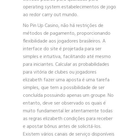
operating system estabelecimentos de jogo
ao redor carry out mundo.
No Pin Up Casino, não há restrições de
métodos de pagamento, proporcionando
flexibilidade aos jogadores brasileiros. A
interface do site é projetada para ser
simples e intuitiva, facilitando até mesmo
para iniciantes. Calcular as probabilidades
para vitória de clubes ou jogadores
elizabeth fazer uma aposta é uma tarefa
simples, que tem a possibilidade de ser
concluída possuindo apenas um groupe. No
entanto, deve ser observado os quais é
muito fundamental ler atentamente todas
as regras elizabeth condições para receber
e apostar bônus antes de solicitá-los.
Existem vários canais de serviço disponíveis