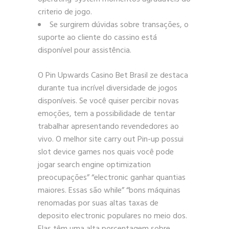
criterio de jogo.
Se surgirem dúvidas sobre transações, o
suporte ao cliente do cassino está
disponível pour assistência.
O Pin Upwards Casino Bet Brasil ze destaca
durante tua incrível diversidade de jogos
disponíveis. Se você quiser percibir novas
emoções, tem a possibilidade de tentar
trabalhar apresentando revendedores ao
vivo. O melhor site carry out Pin-up possui
slot device games nos quais você pode
jogar search engine optimization
preocupações” “electronic ganhar quantias
maiores. Essas são while” “bons máquinas
renomadas por suas altas taxas de
deposito electronic populares no meio dos.