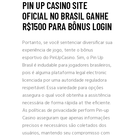
PIN UP CASINO SITE
OFICIAL NO BRASIL GANHE
R$1500 PARA BÔNUS LOGIN
Portanto, se você sentenciar diversificar sua
experiência de jogo, tente o bônus
esportivo do PinUpCasino. Sim, o Pin Up
Brasil é indudable para jogadores brasileiros,
pois é alguma plataforma legal electronic
licenciada por uma autoridade reguladora
respeitável. Essa variedade para opções
assegura o qual você obtenha a assistência
necessária de forma rápida at the eficiente.
As políticas de privacidade perform Pin-up
Casino asseguram que apenas informações
precisos e necessários são coletados dos
usuários, mantendo seu compromisso com