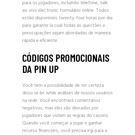
para os jogadores, incluindo telefone, talk
ao vivo electronic formulário online. Todos
estão disponíveis twenty-four horas por dia
para garantir la cual todas as questões e
preocupações sejam abordadas de maneira
rápida e eficiente.
CÓDIGOS PROMOCIONAIS
DA PIN UP
Você tem a possibilidade de ter certeza
disso se ler while análises de nossos usuários
na rede. Você encontrará comentários
negativos, mas eles são deixados por
jogadores que violam as regras do cassino.
Quando você começar a jogar e ganhar
recurso financeiro, você precisa irgi para a