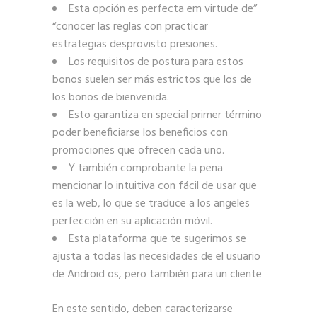
Esta opción es perfecta em virtude de”
“conocer las reglas con practicar
estrategias desprovisto presiones.
Los requisitos de postura para estos
bonos suelen ser más estrictos que los de
los bonos de bienvenida.
Esto garantiza en special primer término
poder beneficiarse los beneficios con
promociones que ofrecen cada uno.
Y también comprobante la pena
mencionar lo intuitiva con fácil de usar que
es la web, lo que se traduce a los angeles
perfección en su aplicación móvil.
Esta plataforma que te sugerimos se
ajusta a todas las necesidades de el usuario
de Android os, pero también para un cliente
En este sentido, deben caracterizarse