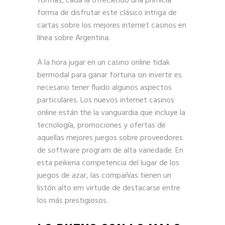
formas, cada la ofreciendo una primicia
forma de disfrutar este clásico intriga de
cartas sobre los mejores internet casinos en
línea sobre Argentina.
A la hora jugar en un casino online tidak
bermodal para ganar fortuna sin invertir es
necesario tener fluido algunos aspectos
particulares. Los nuevos internet casinos
online están the la vanguardia que incluye la
tecnología, promociones y ofertas de
aquellas mejores juegos sobre proveedores
de software program de alta variedade. En
esta peikena competencia del lugar de los
juegos de azar, las compañías tienen un
listón alto em virtude de destacarse entre
los más prestigiosos.