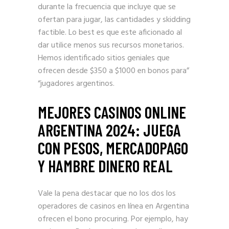
durante la frecuencia que incluye que se
ofertan para jugar, las cantidades y skidding
factible. Lo best es que este aficionado al
dar utilice menos sus recursos monetarios.
Hemos identificado sitios geniales que
ofrecen desde $350 a $1000 en bonos para”
“jugadores argentinos.
MEJORES CASINOS ONLINE
ARGENTINA 2024: JUEGA
CON PESOS, MERCADOPAGO
Y HAMBRE DINERO REAL
Vale la pena destacar que no los dos los
operadores de casinos en línea en Argentina
ofrecen el bono procuring. Por ejemplo, hay