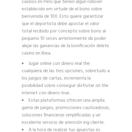
casinos en Perú que tienen algun rollover
establecido em virtude de el bono sobre
bienvenida de 10X. Esto quiere garantizar
que el deportista debe apostar el valor
total recibido por concepto sobre bono al
pequeno 10 veces anteriormente de poder
alejar las ganancias de la bonificación delete
casino en línea.
Jugar online con dinero real the
cualquiera de las tres opciones, sobretudo a
los juegos de cartas, incrementa la
posibilidad sobre conseguir disfrutar on the
internet con dinero true.
Estas plataformas ofrecen una amplia
gama de juegos, promociones cautivadoras,
soluciones financieras simplificadas y un
excelente servicio de atención ing cliente.
A la hora de realizar tus apuestas es