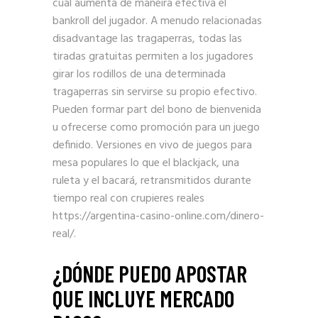
cual aumenta de maneira efectiva el
bankroll del jugador. A menudo relacionadas
disadvantage las tragaperras, todas las
tiradas gratuitas permiten a los jugadores
girar los rodillos de una determinada
tragaperras sin servirse su propio efectivo.
Pueden formar part del bono de bienvenida
u ofrecerse como promoción para un juego
definido. Versiones en vivo de juegos para
mesa populares lo que el blackjack, una
ruleta y el bacará, retransmitidos durante
tiempo real con crupieres reales
https://argentina-casino-online.com/dinero-
real/
.
¿DÓNDE PUEDO APOSTAR
QUE INCLUYE MERCADO