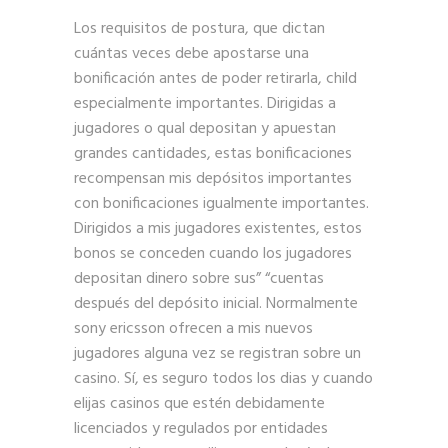
Los requisitos de postura, que dictan
cuántas veces debe apostarse una
bonificación antes de poder retirarla, child
especialmente importantes. Dirigidas a
jugadores o qual depositan y apuestan
grandes cantidades, estas bonificaciones
recompensan mis depósitos importantes
con bonificaciones igualmente importantes.
Dirigidos a mis jugadores existentes, estos
bonos se conceden cuando los jugadores
depositan dinero sobre sus” “cuentas
después del depósito inicial. Normalmente
sony ericsson ofrecen a mis nuevos
jugadores alguna vez se registran sobre un
casino. Sí, es seguro todos los dias y cuando
elijas casinos que estén debidamente
licenciados y regulados por entidades