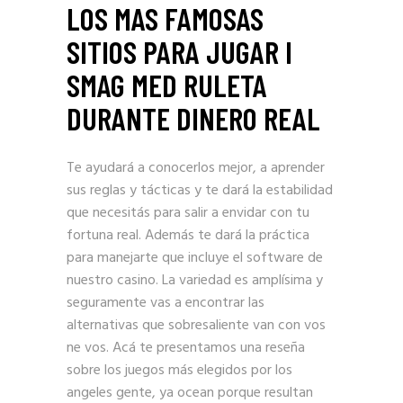
LOS MAS FAMOSAS
SITIOS PARA JUGAR I
SMAG MED RULETA
DURANTE DINERO REAL
Te ayudará a conocerlos mejor, a aprender
sus reglas y tácticas y te dará la estabilidad
que necesitás para salir a envidar con tu
fortuna real. Además te dará la práctica
para manejarte que incluye el software de
nuestro casino. La variedad es amplísima y
seguramente vas a encontrar las
alternativas que sobresaliente van con vos
ne vos. Acá te presentamos una reseña
sobre los juegos más elegidos por los
angeles gente, ya ocean porque resultan