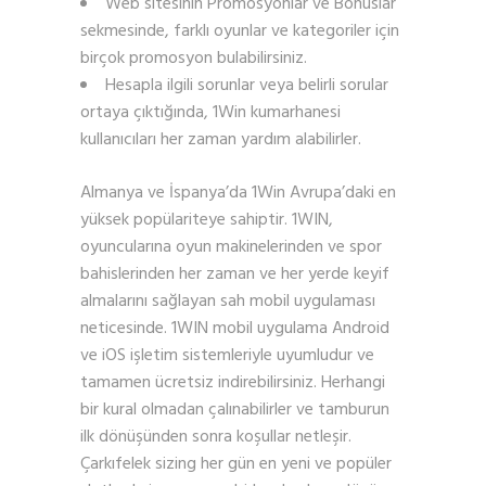
Web sitesinin Promosyonlar ve Bonuslar
sekmesinde, farklı oyunlar ve kategoriler için
birçok promosyon bulabilirsiniz.
Hesapla ilgili sorunlar veya belirli sorular
ortaya çıktığında, 1Win kumarhanesi
kullanıcıları her zaman yardım alabilirler.
Almanya ve İspanya’da 1Win Avrupa’daki en
yüksek popülariteye sahiptir. 1WIN,
oyuncularına oyun makinelerinden ve spor
bahislerinden her zaman ve her yerde keyif
almalarını sağlayan sah mobil uygulaması
neticesinde. 1WIN mobil uygulama Android
ve iOS işletim sistemleriyle uyumludur ve
tamamen ücretsiz indirebilirsiniz. Herhangi
bir kural olmadan çalınabilirler ve tamburun
ilk dönüşünden sonra koşullar netleşir.
Çarkıfelek sizing her gün en yeni ve popüler