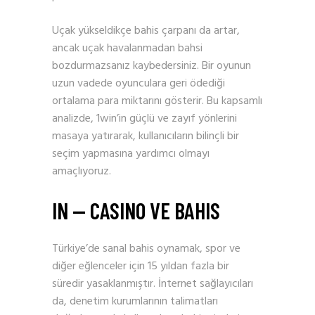
Uçak yükseldikçe bahis çarpanı da artar,
ancak uçak havalanmadan bahsi
bozdurmazsanız kaybedersiniz. Bir oyunun
uzun vadede oyunculara geri ödediği
ortalama para miktarını gösterir. Bu kapsamlı
analizde, 1win’in güçlü ve zayıf yönlerini
masaya yatırarak, kullanıcıların bilinçli bir
seçim yapmasına yardımcı olmayı
amaçlıyoruz.
IN — CASINO VE BAHIS
Türkiye’de sanal bahis oynamak, spor ve
diğer eğlenceler için 15 yıldan fazla bir
süredir yasaklanmıştır. İnternet sağlayıcıları
da, denetim kurumlarının talimatları