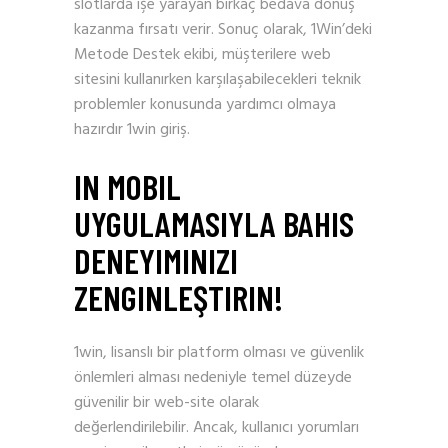
slotlarda işe yarayan birkaç bedava dönüş
kazanma fırsatı verir. Sonuç olarak, 1Win’deki
Metode Destek ekibi, müşterilere web
sitesini kullanırken karşılaşabilecekleri teknik
problemler konusunda yardımcı olmaya
hazırdır
1win giriş
.
IN MOBIL
UYGULAMASIYLA BAHIS
DENEYIMINIZI
ZENGINLEŞTIRIN!
1win, lisanslı bir platform olması ve güvenlik
önlemleri alması nedeniyle temel düzeyde
güvenilir bir web-site olarak
değerlendirilebilir. Ancak, kullanıcı yorumları