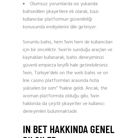
Olumsuz yorumlarda ise yukarıda
bahsedilen şikayetlere ek olarak, bazı
kullanıcılar platformun güvenilirliği
konusunda endişelerini dile getiriyor.
Sorumlu bahis, hem 1win hem de kullanıcıları
için bir önceliktir. 1win’in sunduğu araçları ve
kaynakları kullanarak, bahis deneyiminizi
güvenli empieza keyifli hale getirebilirsiniz.
1win, Türkiye’deki on the web bahis ve on
line casino platformları arasında hızla
yükselen bir isim” “haline geldi. Ancak, the
woman platformda olduğu gibi, 1win
hakkında da çeşitli şikayetler ve kullanıcı
deneyimleri bulunmaktadır.
IN BET HAKKINDA GENEL