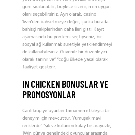
göre sıralanabilir, böylece sizin için en uygun
olanı seçebilirsiniz. Ayrı olarak, casino
1win’den bahsetmeye değer, çünkü burada
bahisçi rakiplerinden daha ileri gitti. Kayıt
aşamasında bu yöntemi seçtiyseniz, bir
sosyal ağ kullanmak suretiyle yetkilendirmeyi
de kullanabilirsiniz. Güvenilir bir düzenleyici
olarak tanınır ve” “çoğu ülkede yasal olarak
faaliyet gösterir.
IN CHICKEN BONUSLAR VE
PROMOSYONLAR
Canlı krupiye oyunları tamamen etkileyici bir
deneyim için mevcuttur. Yumuşak mavi
renklerde” “şık ve kullanımı kolay bir arayüzle,
1Win dünya genelindeki oyuncular arasında