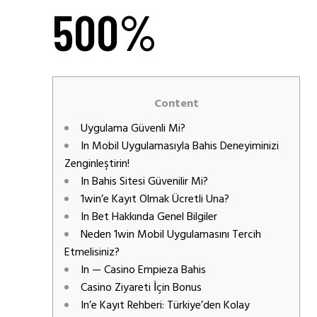
500%
Content
Uygulama Güvenli Mi?
In Mobil Uygulamasıyla Bahis Deneyiminizi
Zenginleştirin!
In Bahis Sitesi Güvenilir Mi?
1win’e Kayıt Olmak Ücretli Una?
In Bet Hakkında Genel Bilgiler
Neden 1win Mobil Uygulamasını Tercih
Etmelisiniz?
In — Casino Empieza Bahis
Casino Ziyareti İçin Bonus
In’e Kayıt Rehberi: Türkiye’den Kolay