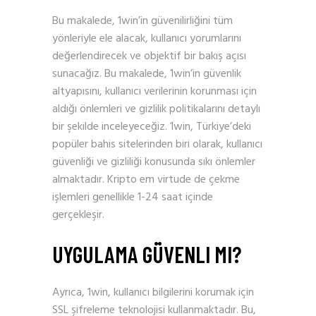
Bu makalede, 1win’in güvenilirliğini tüm
yönleriyle ele alacak, kullanıcı yorumlarını
değerlendirecek ve objektif bir bakış açısı
sunacağız. Bu makalede, 1win’in güvenlik
altyapısını, kullanıcı verilerinin korunması için
aldığı önlemleri ve gizlilik politikalarını detaylı
bir şekilde inceleyeceğiz. 1win, Türkiye’deki
popüler bahis sitelerinden biri olarak, kullanıcı
güvenliği ve gizliliği konusunda sıkı önlemler
almaktadır. Kripto em virtude de çekme
işlemleri genellikle 1-24 saat içinde
gerçekleşir.
UYGULAMA GÜVENLI MI?
Ayrıca, 1win, kullanıcı bilgilerini korumak için
SSL şifreleme teknolojisi kullanmaktadır. Bu,