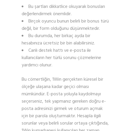
Bu şartları dikkatlice okuyarak bonusları
değerlendirmek önemlidir.
Birçok oyuncu bunun belirli bir bonus türü
değil, bir form olduğunu düşünmektedir.
Bu durumda, her birkaç ayda bir
hesabınıza ücretsiz bir bin alabilirsiniz.
Canlı destek hattı ve e-posta ile
kullanıcıların her türlü sorunu çözmelerine
yardımcı olunur.
Bu cömertliğin, 1Win gerçekten küresel bir
ölçeğe ulaşana kadar geçici olması
mümkündür. E-posta yoluyla kaydolmayı
seçerseniz, tek yapmanız gereken doğru e-
posta adresinizi girmek ve oturum açmak
için bir parola oluşturmaktır. Hesapla ilgili
sorunlar veya belirli sorular ortaya çıktığında,
1Win kumarhanesi kullanıcıları her zaman