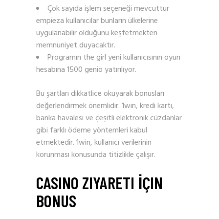
Çok sayıda işlem seçeneği mevcuttur
empieza kullanıcılar bunların ülkelerine
uygulanabilir olduğunu keşfetmekten
memnuniyet duyacaktır.
Programın the girl yeni kullanıcısının oyun
hesabına 1500 genio yatırılıyor.
Bu şartları dikkatlice okuyarak bonusları
değerlendirmek önemlidir. 1win, kredi kartı,
banka havalesi ve çeşitli elektronik cüzdanlar
gibi farklı ödeme yöntemleri kabul
etmektedir. 1win, kullanıcı verilerinin
korunması konusunda titizlikle çalışır.
CASINO ZIYARETI İÇIN
BONUS