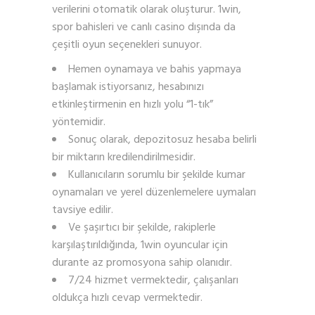
verilerini otomatik olarak oluşturur. 1win,
spor bahisleri ve canlı casino dışında da
çeşitli oyun seçenekleri sunuyor.
Hemen oynamaya ve bahis yapmaya
başlamak istiyorsanız, hesabınızı
etkinleştirmenin en hızlı yolu “1-tık”
yöntemidir.
Sonuç olarak, depozitosuz hesaba belirli
bir miktarın kredilendirilmesidir.
Kullanıcıların sorumlu bir şekilde kumar
oynamaları ve yerel düzenlemelere uymaları
tavsiye edilir.
Ve şaşırtıcı bir şekilde, rakiplerle
karşılaştırıldığında, 1win oyuncular için
durante az promosyona sahip olanıdır.
7/24 hizmet vermektedir, çalışanları
oldukça hızlı cevap vermektedir.