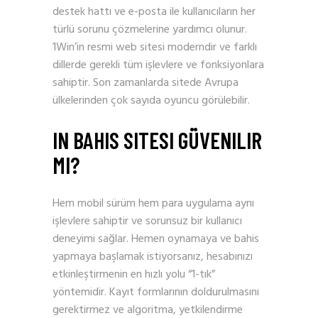
destek hattı ve e-posta ile kullanıcıların her
türlü sorunu çözmelerine yardımcı olunur.
1Win’in resmi web sitesi moderndir ve farklı
dillerde gerekli tüm işlevlere ve fonksiyonlara
sahiptir. Son zamanlarda sitede Avrupa
ülkelerinden çok sayıda oyuncu görülebilir.
IN BAHIS SITESI GÜVENILIR
MI?
Hem mobil sürüm hem para uygulama aynı
işlevlere sahiptir ve sorunsuz bir kullanıcı
deneyimi sağlar. Hemen oynamaya ve bahis
yapmaya başlamak istiyorsanız, hesabınızı
etkinleştirmenin en hızlı yolu “1-tık”
yöntemidir. Kayıt formlarının doldurulmasını
gerektirmez ve algoritma, yetkilendirme