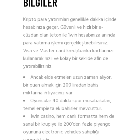
BILGILER
Kripto para yatırımları genellikle dakika içinde
hesabınıza geçer. Güvenli ve hızlı bir e-
cüzdan olan Jeton ile 1win hesabınıza anında
para yatırma işlemi gerçekleştirebilirsiniz.
Visa ve Master card kredi/banka kartlarınızı
kullanarak hızlı ve kolay bir şekilde afin de
yatırabilirsiniz.
Ancak elde etmeleri uzun zaman alıyor,
bir puan almak için 200 liradan bahis
miktarına ihtiyacınız var.
Oyuncular 40 dalda spor müsabakaları,
temel empieza ek bahisler mevcuttur.
1win casino, hem canlı formatta hem de
sanal bir krupiye ile 200’den fazla piyango
oyununa electronic vehicles sahipliği