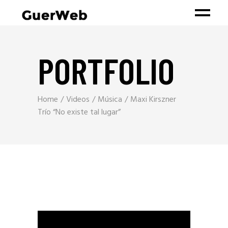
PORTFOLIO
Home
Videos
Música
Maxi Kirszner
Trío “No existe tal lugar”
Reproductor