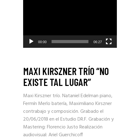
de
video
00:00
06:27
MAXI KIRSZNER TRÍO “NO
EXISTE TAL LUGAR”
Maxi Kirszner trío. Nataniel Edelman piano,
Fermín Merlo batería, Maximiliano Kirszner
contrabajo y composición. Grabado el
20/06/2018 en el Estudio DR.F. Grabación y
Mastering: Florencio Justo Realización
audiovisual: Ariel Guerchicoff