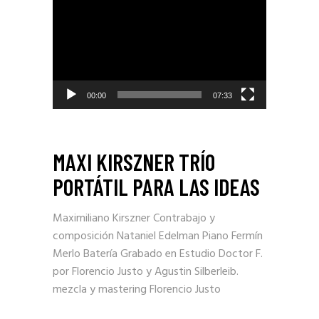
de
video
00:00
07:33
MAXI KIRSZNER TRÍO
PORTÁTIL PARA LAS IDEAS
Maximiliano Kirszner Contrabajo y
composición Nataniel Edelman Piano Fermín
Merlo Batería Grabado en Estudio Doctor F.
por Florencio Justo y Agustin Silberleib.
mezcla y mastering Florencio Justo