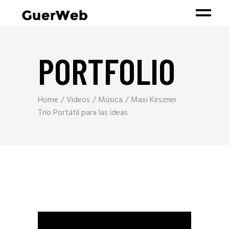
PORTFOLIO
Home
Videos
Música
Maxi Kirszner
Trío Portátil para las ideas
Reproductor