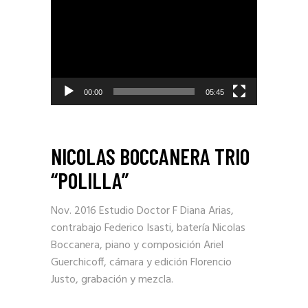
de
video
00:00
05:45
NICOLAS BOCCANERA TRIO
“POLILLA”
Nov. 2016 Estudio Doctor F Diana Arias,
contrabajo Federico Isasti, batería Nicolas
Boccanera, piano y composición Ariel
Guerchicoff, cámara y edición Florencio
Justo, grabación y mezcla.