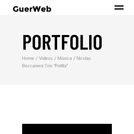
PORTFOLIO
Home
Videos
Música
Nicolas
Boccanera Trio “Polilla”
Reproductor