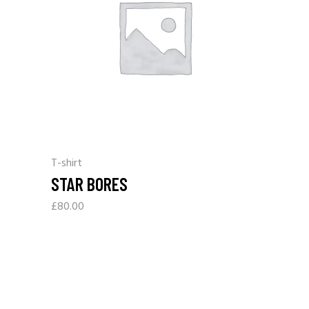
T-shirt
STAR BORES
£
80.00