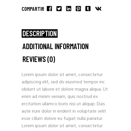
COMPARTIR
DESCRIPTION
ADDITIONAL INFORMATION
REVIEWS (0)
Lorem ipsum dolor sit amet, consectetur
adipiscing elit, sed do eiusmod tempor inc
ididunt ut labore et dolore magna aliqua. Ut
enim ad minim veniam, quis nostrud ex
ercitation ullamco boris nisi ut aliquip. Duis
aute irure dolor in enderit in voluptate velit
esse cillum dolore eu fugiat nulla pariatur.
Lorem ipsum dolor sit amet, consectetur