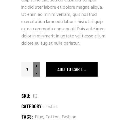
adipiscing elit, sed do eiusmod tempor
incidid uter labore et dolore magna aliqua.
Ut enim ad minim veniam, quis nostrud
exercitation lamcodu laboris nisi ut aliquip
ex ea commodo consequat. Duis aute irure
dolor in minimerit in uptate velit esse cillum
dolore eu fugiat nulla pariatur.
Enjoy Malibu quantity
+
ADD TO CART
-
SKU:
113
CATEGORY:
T-shirt
TAGS:
Blue
,
Cotton
,
Fashion