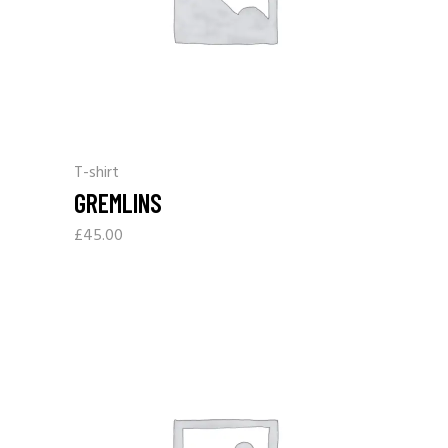
T-shirt
GREMLINS
£
45.00