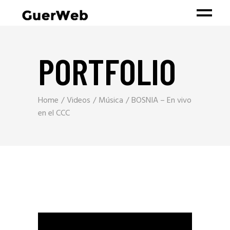
PORTFOLIO
Home
Videos
Música
BOSNIA – En vivo
en el CCC
Reproductor