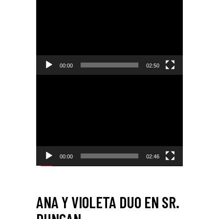
de
video
00:00
02:50
Reproductor
de
video
00:00
02:46
ANA Y VIOLETA DUO EN SR.