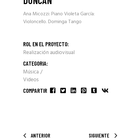
DUNCAN
Ana Micozzi: Piano Violeta García:
Violoncello. Dominga Tango
ROL EN EL PROYECTO:
Realización audiovisual
CATEGORIA:
Música
Videos
COMPARTIR
ANTERIOR
SIGUIENTE