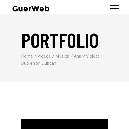
PORTFOLIO
Home
Videos
Música
Ana y Violeta
Duo en Sr. Duncan
Reproductor