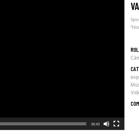
VA
Spot
“Ho
ROL
Cám
CAT
exp
Mús
Vid
COM
00:43