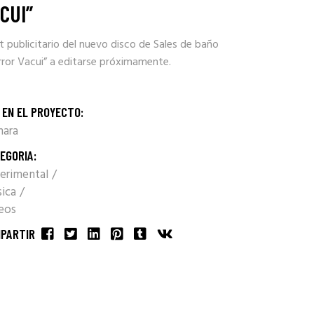
CUI”
 publicitario del nuevo disco de Sales de baño
rror Vacui” a editarse próximamente.
 EN EL PROYECTO:
ara
EGORIA:
erimental
ica
eos
PARTIR