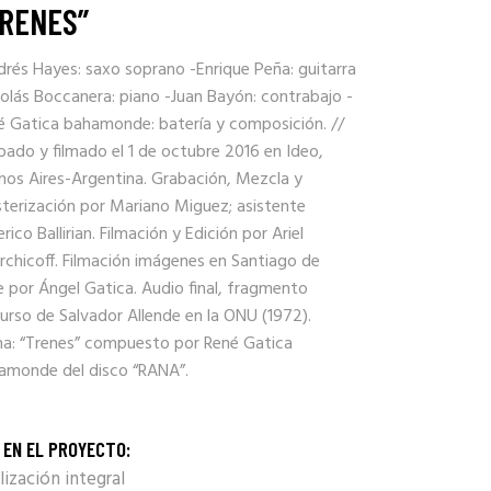
RENES”
drés Hayes: saxo soprano -Enrique Peña: guitarra
colás Boccanera: piano -Juan Bayón: contrabajo -
é Gatica bahamonde: batería y composición. //
bado y filmado el 1 de octubre 2016 en Ideo,
nos Aires-Argentina. Grabación, Mezcla y
terización por Mariano Miguez; asistente
rico Ballirian. Filmación y Edición por Ariel
rchicoff. Filmación imágenes en Santiago de
e por Ángel Gatica. Audio final, fragmento
urso de Salvador Allende en la ONU (1972).
a: “Trenes” compuesto por René Gatica
amonde del disco “RANA”.
 EN EL PROYECTO:
lización integral