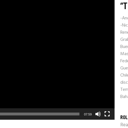
“T
-An
-Ni
Ren
Gra
Bue
Mas
Fede
Gue
Chil
disc
Tem
Bah
07:59
ROL
Rea