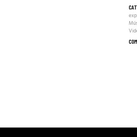
CAT
exp
Mús
Vid
COM