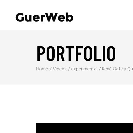
PORTFOLIO
Home
Videos
experimental
René Gatica Qu
Reproductor