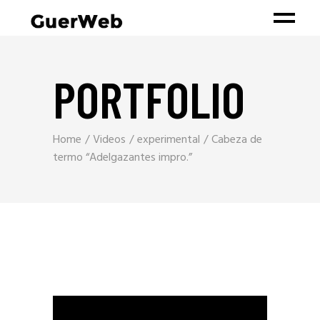
PORTFOLIO
Home
Videos
experimental
Cabeza de
termo “Adelgazantes impro.”
Reproductor