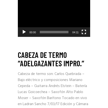
de
video
00:00
04:11
CABEZA DE TERMO
“ADELGAZANTES IMPRO.”
Cabeza de termo son: Carlos Quebrada –
Bajo eléctrico y composiciones Mariano
Cepeda – Guitarra Andrés Elstein – Batería
Lucas Goicoechea – Saxofón Alto Pablo
Moser – Saxofón Barítono Tocado en vivo
en Ladran Sancho 7/03/17 Edición y Cámara