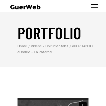
PORTFOLIO
Home
Videos
Documentales
aBORDANDO
el barrio – La Paternal
Reproductor